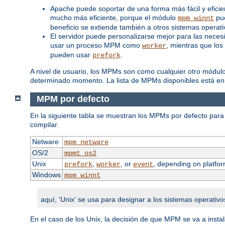
Apache puede soportar de una forma más fácil y efici
mucho más eficiente, porque el módulo
pue
mpm_winnt
beneficio se extiende también a otros sistemas opera
El servidor puede personalizarse mejor para las neces
usar un proceso MPM como
, mientras que los
worker
pueden usar
.
prefork
A nivel de usuario, los MPMs son como cualquier otro módul
determinado momento. La lista de MPMs disponibles está en
MPM por defecto
En la siguiente tabla se muestran los MPMs por defecto para 
compilar.
Netware
mpm_netware
OS/2
mpmt_os2
Unix
,
, or
, depending on platfor
prefork
worker
event
Windows
mpm_winnt
aquí, 'Unix' se usa para designar a los sistemas operativo
En el caso de los Unix, la decisión de que MPM se va a inst