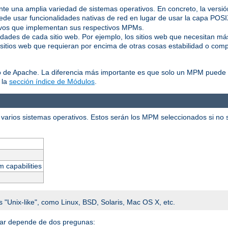
ente una amplia variedad de sistemas operativos. En concreto, la vers
de usar funcionalidades nativas de red en lugar de usar la capa POS
tivos que implementan sus respectivos MPMs.
idades de cada sitio web. Por ejemplo, los sitios web que necesitan m
 sitios web que requieran por encima de otras cosas estabilidad o comp
o de Apache. La diferencia más importante es que solo un MPM puede e
 la
sección índice de Módulos
.
varios sistemas operativos. Estos serán los MPM seleccionados si no se
m capabilities
s "Unix-like", como Linux, BSD, Solaris, Mac OS X, etc.
alar depende de dos pregunas: