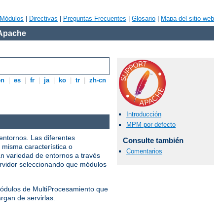
Módulos
|
Directivas
|
Preguntas Frecuentes
|
Glosario
|
Mapa del sitio web
 Apache
en
|
es
|
fr
|
ja
|
ko
|
tr
|
zh-cn
Introducción
MPM por defecto
entornos. Las diferentes
Consulte también
 misma característica o
Comentarios
n variedad de entornos a través
servidor seleccionando que módulos
 Módulos de MultiProcesamiento que
rgan de servirlas.