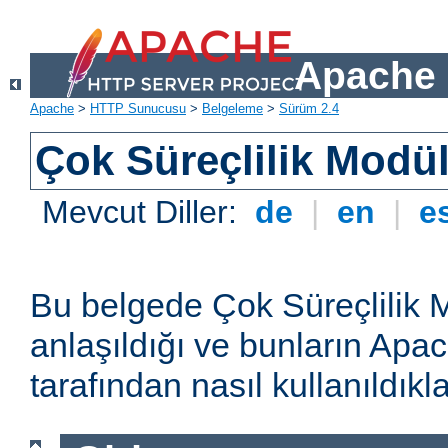
Apache 
Apache
>
HTTP Sunucusu
>
Belgeleme
>
Sürüm 2.4
Çok Süreçlilik Modül
Mevcut Diller:
de
|
en
|
e
Bu belgede Çok Süreçlilik 
anlaşıldığı ve bunların A
tarafından nasıl kullanıldıkla