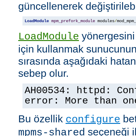
güncellenerek değiştirilebil
LoadModule
mpm_prefork_module
 modules
/
mod_mpm
yönergesini
LoadModule
için kullanmak sunucunun
sırasında aşağıdaki hata
sebep olur.
AH00534: httpd: Con
error: More than on
Bu özellik
bet
configure
seçeneği ile
mpms-shared