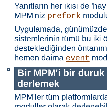
Yanıtların her ikisi de 'hay
MPM'niz
modülü
prefork
Uygulamada, günümüzdeki
sistemlerinin tümü bu iki ö
desteklediğinden öntanı
hemen daima
modü
event
Bir MPM'i bir duruk
derlemek
MPM'ler tüm platformlarda
modüller olarak derlenebi