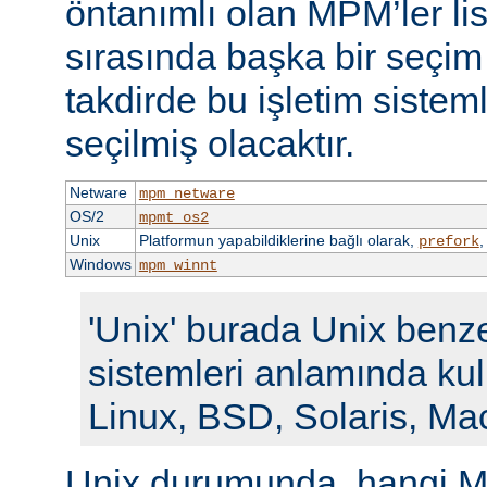
öntanımlı olan MPM’ler li
sırasında başka bir seçi
takdirde bu işletim siste
seçilmiş olacaktır.
Netware
mpm_netware
OS/2
mpmt_os2
Unix
Platformun yapabildiklerine bağlı olarak,
prefork
Windows
mpm_winnt
'Unix' burada Unix benze
sistemleri anlamında kull
Linux, BSD, Solaris, Ma
Unix durumunda, hangi M