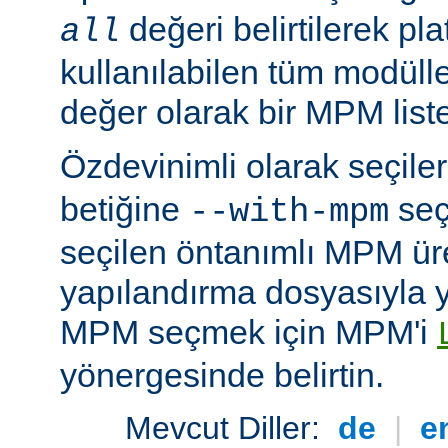
değeri belirtilerek pla
all
kullanılabilen tüm modüller
değer olarak bir MPM listesi
Özdevinimli olarak seçil
betiğine
seç
--with-mpm
seçilen öntanımlı MPM ür
yapılandırma dosyasıyla yü
MPM seçmek için MPM'i
yönergesinde belirtin.
Mevcut Diller:
de
|
e