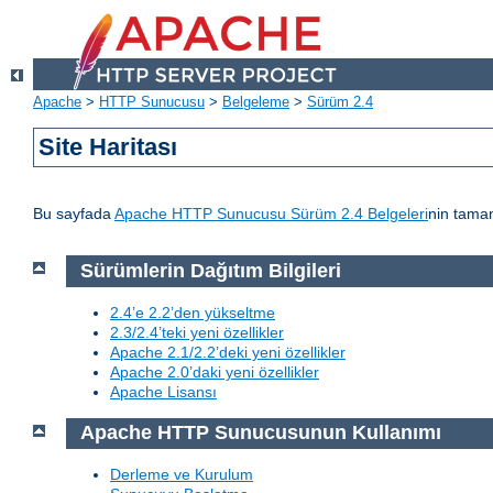
Apache
>
HTTP Sunucusu
>
Belgeleme
>
Sürüm 2.4
Site Haritası
Bu sayfada
Apache HTTP Sunucusu Sürüm 2.4 Belgeleri
nin tamam
Sürümlerin Dağıtım Bilgileri
2.4’e 2.2’den yükseltme
2.3/2.4’teki yeni özellikler
Apache 2.1/2.2’deki yeni özellikler
Apache 2.0’daki yeni özellikler
Apache Lisansı
Apache HTTP Sunucusunun Kullanımı
Derleme ve Kurulum