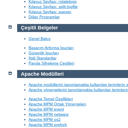
Kılavuz Sayfası: rotatelogs
Kılavuz Sayfası: split-logfile
Kılavuz Sayfası: suexec
Diğer Programlar
Çeşitli Belgeler
Genel Bakış
Başarım Arttırma İpuçları
Güvenlik İpuçları
İlgili Standartlar
Parola Şifreleme Çeşitleri
Apache Modülleri
Apache modüllerini tanımlamakta kullanılan terimlerin 
Apache yönergelerini tanımlamakta kullanılan terimleri
Apache Temel Özellikleri
Apache MPM Ortak Yönergeleri
Apache MPM event
Apache MPM netware
Apache MPM os2
Apache MPM prefork