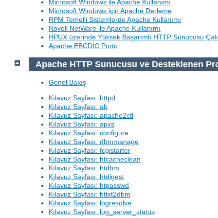
Microsoft Windows ile Apache Kullanımı
Microsoft Windows için Apache Derleme
RPM Temelli Sistemlerde Apache Kullanımı
Novell NetWare ile Apache Kullanımı
HPUX üzerinde Yüksek Başarımlı HTTP Sunucusu Çalı
Apache EBCDIC Portu
Apache HTTP Sunucusu ve Desteklenen Pr
Genel Bakış
Kılavuz Sayfası: httpd
Kılavuz Sayfası: ab
Kılavuz Sayfası: apache2ctl
Kılavuz Sayfası: apxs
Kılavuz Sayfası: configure
Kılavuz Sayfası: dbmmanage
Kılavuz Sayfası: fcgistarter
Kılavuz Sayfası: htcacheclean
Kılavuz Sayfası: htdbm
Kılavuz Sayfası: htdigest
Kılavuz Sayfası: htpasswd
Kılavuz Sayfası: httxt2dbm
Kılavuz Sayfası: logresolve
Kılavuz Sayfası: log_server_status