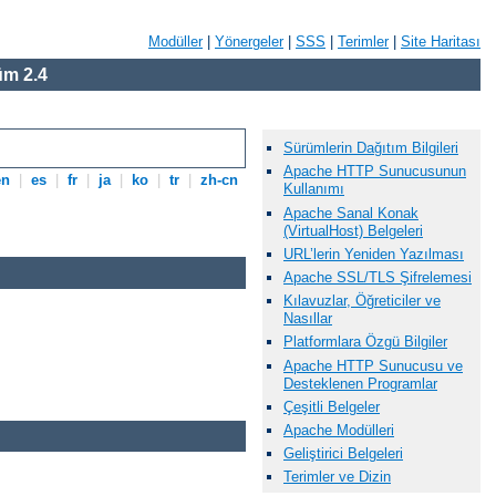
Modüller
|
Yönergeler
|
SSS
|
Terimler
|
Site Haritası
m 2.4
Sürümlerin Dağıtım Bilgileri
Apache HTTP Sunucusunun
en
|
es
|
fr
|
ja
|
ko
|
tr
|
zh-cn
Kullanımı
Apache Sanal Konak
(VirtualHost) Belgeleri
URL’lerin Yeniden Yazılması
Apache SSL/TLS Şifrelemesi
Kılavuzlar, Öğreticiler ve
Nasıllar
Platformlara Özgü Bilgiler
Apache HTTP Sunucusu ve
Desteklenen Programlar
Çeşitli Belgeler
Apache Modülleri
Geliştirici Belgeleri
Terimler ve Dizin