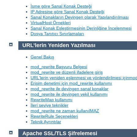
İsme göre Sanal Konak Desteği
IP Adresine göre Sanal Konak Desteği
Sanal Konakların Devingen olarak Yapılandırılması
VirtualHost Örnekleri
Sanal Konak Eşleştirmesinin Derinliğine İncelenmesi
Dosya Tanıtıcı Sınırlamaları
URL’lerin Yeniden Yazılması
Genel Bakış
mod_rewrite Başvuru Belgesi
mod_rewrite ve düzenli ifadelere giriş
URL'lerin yeniden eşlenmesi ve yönlendirilmesi içinmod
Erişim denetimi için mod_rewrite kullanımı
mod_rewrite ile devingen sanal konaklar
mod_rewrite ile devingen vekil kullanımı
RewriteMap kullanımı
İleri seviye teknikler
mod_rewrite ne zaman kullanılMAZ
RewriteRule Seçenekleri
Teknik Ayrıntılar
Apache SSL/TLS Şifrelemesi