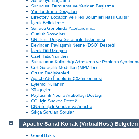
Sunucuyu Başlatma
Sunucuyu Durdurma ve Yeniden Başlatma
Yapılandırma Dosyaları
Directory, Location ve Files Bölümleri Nasıl Çalışır
İçerik Bellekleme
Sunucu Genelinde Yapılandırma
Günlük Dosyaları
URL’lerin Dosya Sistemi ile Eşlenmesi
Devingen Paylaşımlı Nesne (DSO) Desteği
İçerik Dili Uzlaşımı
Özel Hata Yanıtları
Sunucunun Kullandığı Adreslerin ve Portların Ayarlanm
Çok Süreçlilik Modülleri (MPM’ler)
Ortam Değişkenleri
Apache'de İfadelerin Çözümlenmesi
Eylemci Kullanımı
Süzgeçler
Paylaşımlı Nesne Arabelleği Desteği
CGI için Suexec Desteği
DNS ile ilgili Konular ve Apache
Sıkça Sorulan Sorular
Apache Sanal Konak (VirtualHost) Belgeleri
Genel Bakış