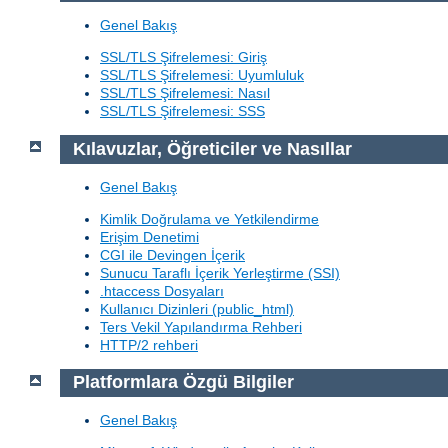
Genel Bakış
SSL/TLS Şifrelemesi: Giriş
SSL/TLS Şifrelemesi: Uyumluluk
SSL/TLS Şifrelemesi: Nasıl
SSL/TLS Şifrelemesi: SSS
Kılavuzlar, Öğreticiler ve Nasıllar
Genel Bakış
Kimlik Doğrulama ve Yetkilendirme
Erişim Denetimi
CGI ile Devingen İçerik
Sunucu Taraflı İçerik Yerleştirme (SSI)
.htaccess Dosyaları
Kullanıcı Dizinleri (public_html)
Ters Vekil Yapılandırma Rehberi
HTTP/2 rehberi
Platformlara Özgü Bilgiler
Genel Bakış