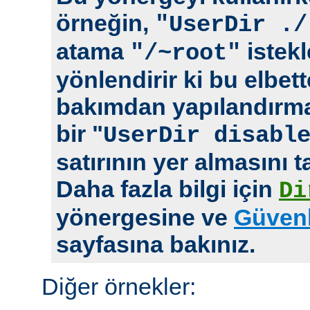
örneğin,
"UserDir ./
atama
istekl
"/~root"
yönlendirir ki bu elbet
bakımdan yapılandırm
bir "
UserDir disabl
satırının yer almasını t
Daha fazla bilgi için
Di
yönergesine ve
Güvenl
sayfasına bakınız.
Diğer örnekler: