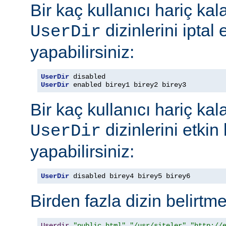
Bir kaç kullanıcı hariç ka
dizinlerini iptal
UserDir
yapabilirsiniz:
UserDir
UserDir
 enabled birey1 birey2 birey3
Bir kaç kullanıcı hariç ka
dizinlerini etkin
UserDir
yapabilirsiniz:
UserDir
 disabled birey4 birey5 birey6
Birden fazla dizin belirt
Userdir
"public_html"
"/usr/siteler"
"http://