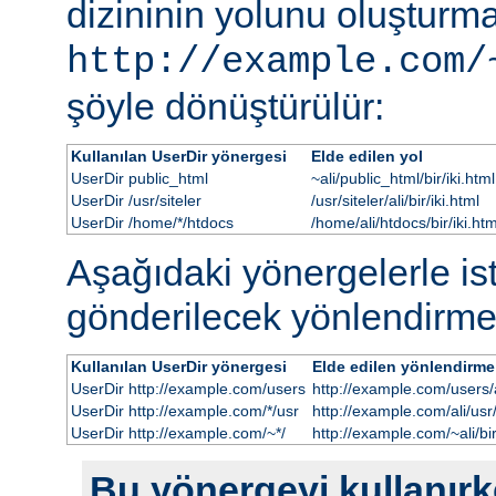
dizininin yolunu oluşturmak
http://example.com/
şöyle dönüştürülür:
Kullanılan UserDir yönergesi
Elde edilen yol
UserDir public_html
~ali/public_html/bir/iki.html
UserDir /usr/siteler
/usr/siteler/ali/bir/iki.html
UserDir /home/*/htdocs
/home/ali/htdocs/bir/iki.htm
Aşağıdaki yönergelerle i
gönderilecek yönlendirme
Kullanılan UserDir yönergesi
Elde edilen yönlendirme
UserDir http://example.com/users
http://example.com/users/al
UserDir http://example.com/*/usr
http://example.com/ali/usr/b
UserDir http://example.com/~*/
http://example.com/~ali/bir
Bu yönergeyi kullanırke