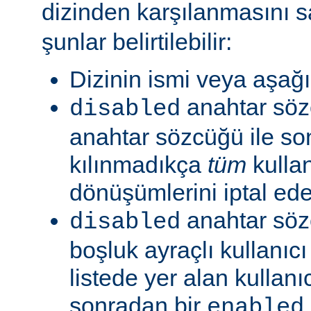
dizinden karşılanmasını s
şunlar belirtilebilir:
Dizinin ismi veya aşağıd
anahtar sö
disabled
anahtar sözcüğü ile so
kılınmadıkça
tüm
kullan
dönüşümlerini iptal ede
anahtar söz
disabled
boşluk ayraçlı kullanıcı 
listede yer alan kullanıc
sonradan bir
enabled