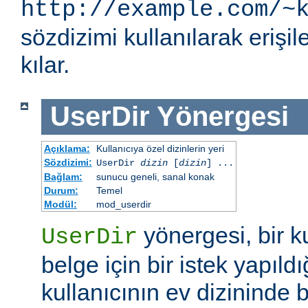
http://example.com/~
sözdizimi kullanılarak eriş
kılar.
UserDir
Yönergesi
Açıklama:
Kullanıcıya özel dizinlerin yeri
Sözdizimi:
UserDir
dizin
[
dizin
] ...
Bağlam:
sunucu geneli, sanal konak
Durum:
Temel
Modül:
mod_userdir
yönergesi, bir ku
UserDir
belge için bir istek yapıldı
kullanıcının ev dizininde b