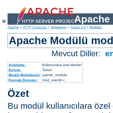
Apache 
Apache
>
HTTP Sunucusu
>
Belgeleme
>
Sürüm 2.4
>
Modüller
Apache Modülü mod
Mevcut Diller:
e
Açıklama:
Kullanıcılara özel dizinler
Durum:
Temel
Modül Betimleyici:
userdir_module
Kaynak Dosyası:
mod_userdir.c
Özet
Bu modül kullanıcılara özel 