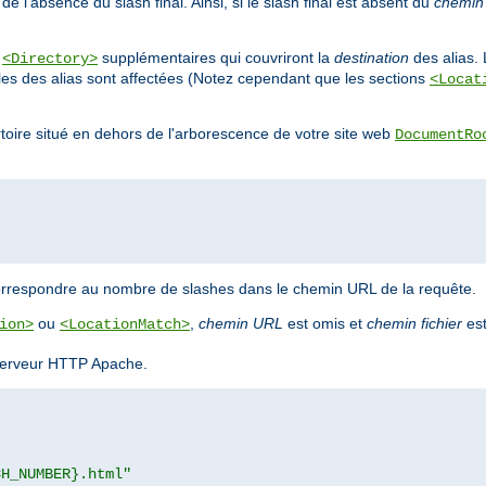
e l'absence du slash final. Ainsi, si le slash final est absent du
chemin
s
supplémentaires qui couvriront la
destination
des alias. 
<Directory>
bles des alias sont affectées (Notez cependant que les sections
<Locat
ertoire situé en dehors de l'arborescence de votre site web
DocumentRo
orrespondre au nombre de slashes dans le chemin URL de la requête.
ou
,
chemin URL
est omis et
chemin fichier
est
ion>
<LocationMatch>
u serveur HTTP Apache.
CH_NUMBER}.html"