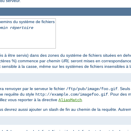
du serveur.
emins du système de fichiers
emin répertoire
 à être servis) dans des zones du système de fichiers situées en deh
ractères %) commence par
chemin URL
seront mises en correspondance 
 sensible à la casse, même sur les systèmes de fichiers insensibles à 
ra renvoyer par le serveur le fichier
. Seul
/ftp/pub/image/foo.gif
une requête du style
. Pour des 
http://example.com/imagefoo.gif
llez vous reporter à la directive
.
AliasMatch
us devrez aussi ajouter un slash de fin au chemin de la requête. Autreme