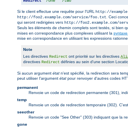
Redirect
"/one"
"/two"
Si le client effectue une requête pour l'URL
http://example
. Ceci conc
http://foo2.example.com/service/foo.txt
qui seront redirigées vers
http://foo2.example.com/ser
Seuls les éléments de chemin complets sont testés, si bien 
mises en correspondance plus complexes utilisant la
syntaxe
mise en correspondance en utilisant les expressions rationnell
Note
Les directives
ont priorité sur les directives
Redirect
Ali
directives
définies au sein d'une section Locatio
Redirect
Si aucun argument
état
n'est spécifié, la redirection sera t
peut utiliser l'argument
état
pour renvoyer d'autres codes HT
permanent
Renvoie un code de redirection permanente (301), indi
temp
Renvoie un code de redirection temporaire (302). C'es
seeother
Renvoie un code "See Other" (303) indiquant que la re
gone