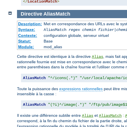
</
LocationMatch
>
Directive
AliasMatch
Description:
Met en correspondance des URLs avec le systèm
Syntaxe:
AliasMatch
regex
chemin fichier
|
chem
Contexte:
configuration globale, serveur virtuel
Statut:
Base
Module:
mod_alias
Cette directive est identique à la directive
, mais fait a
Alias
rationnelle fournie est mise en correspondance avec le chemin
entre parenthèses dans la chaîne fournie et l'utiliser comme 
AliasMatch
"^/icons(.*)"
"/usr/local/apache/i
Toute la puissance des
expressions rationnelles
peut être mis
insensible à la casse :
AliasMatch
"(?i)^/image(.*)"
"/ftp/pub/image$
Il existe une différence subtile entre
et
:
Alias
AliasMatch
correspond, à la fin du chemin du fichier de la partie droite, 
l'expression rationnelle du modèle à la totalité de l'URI de la re