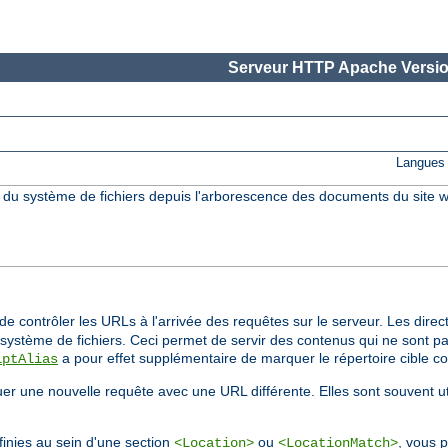
Serveur HTTP Apache Versio
Langues 
s du système de fichiers depuis l'arborescence des documents du site w
e contrôler les URLs à l'arrivée des requêtes sur le serveur. Les direc
ystème de fichiers. Ceci permet de servir des contenus qui ne sont pa
a pour effet supplémentaire de marquer le répertoire cible 
iptAlias
tuer une nouvelle requête avec une URL différente. Elles sont souvent u
inies au sein d'une section
ou
, vous p
<Location>
<LocationMatch>