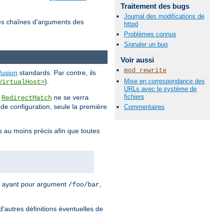
Traitement des bugs
Journal des modifications de
es chaînes d'arguments des
httpd
Problèmes connus
Signaler un bug
Voir aussi
mod_rewrite
fusion
standards. Par contre, ils
Mise en correspondance des
).
VirtualHost>
URLs avec le système de
fichiers
u
ne se verra
RedirectMatch
r de configuration, seule la première
Commentaires
s au moins précis afin que toutes
ayant pour argument
,
/foo/bar
d'autres définitions éventuelles de