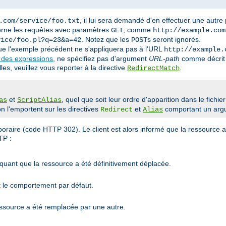
, il lui sera demandé d'en effectuer une autre
.com/service/foo.txt
erne les requêtes avec paramètres
, comme
GET
http://example.com
. Notez que les
s seront ignorés.
vice/foo.pl?q=23&a=42
POST
que l'exemple précédent ne s'appliquera pas à l'URL
http://example.
 des expressions
, ne spécifiez pas d'argument
URL-path
comme décrit 
es, veuillez vous reporter à la directive
.
RedirectMatch
et
, quel que soit leur ordre d'apparition dans le fichie
as
ScriptAlias
n l'emportent sur les directives
et
comportant un ar
Redirect
Alias
emporaire (code HTTP 302). Le client est alors informé que la ressourc
TP :
quant que la ressource a été définitivement déplacée.
t le comportement par défaut.
ssource a été remplacée par une autre.