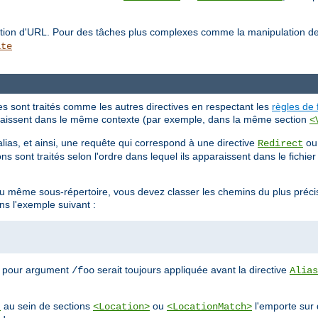
lation d'URL. Pour des tâches plus complexes comme la manipulation d
ite
tes sont traités comme les autres directives en respectant les
règles de 
pparaissent dans le même contexte (par exemple, dans la même section
<
alias, et ainsi, une requête qui correspond à une directive
o
Redirect
ns sont traités selon l'ordre dans lequel ils apparaissent dans le fichie
 au même sous-répertoire, vous devez classer les chemins du plus préci
ns l'exemple suivant :
 pour argument
serait toujours appliquée avant la directive
/foo
Alias
au sein de sections
ou
l'emporte sur 
t
<Location>
<LocationMatch>