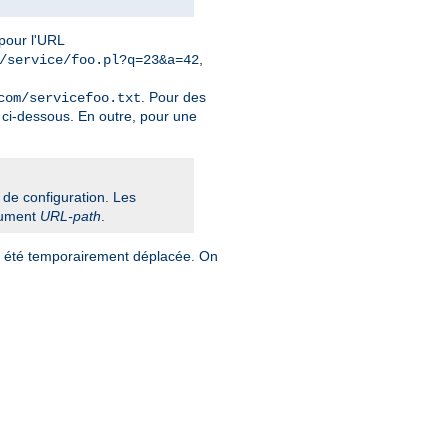
 pour l'URL
,
/service/foo.pl?q=23&a=42
. Pour des
com/servicefoo.txt
ci-dessous. En outre, pour une
r de configuration. Les
gument
URL-path
.
e a été temporairement déplacée. On