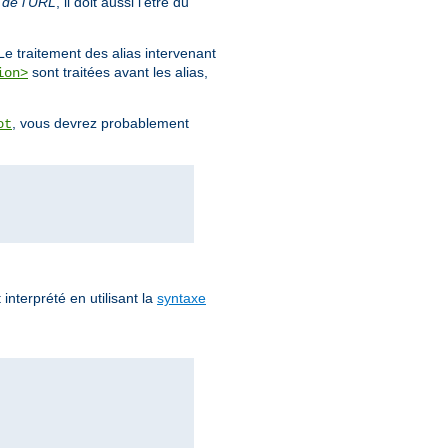
 de l'URL
, il doit aussi l'être du
Le traitement des alias intervenant
sont traitées avant les alias,
ion>
, vous devrez probablement
ot
 interprété en utilisant la
syntaxe