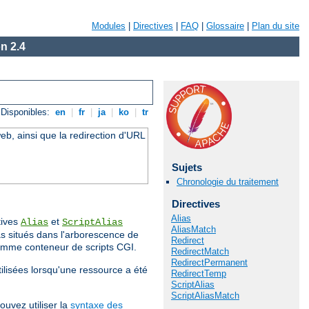
Modules
|
Directives
|
FAQ
|
Glossaire
|
Plan du site
n 2.4
Disponibles:
en
|
fr
|
ja
|
ko
|
tr
eb, ainsi que la redirection d'URL
Sujets
Chronologie du traitement
Directives
Alias
tives
et
Alias
ScriptAlias
AliasMatch
s situés dans l'arborescence de
Redirect
comme conteneur de scripts CGI.
RedirectMatch
RedirectPermanent
tilisées lorsqu'une ressource a été
RedirectTemp
ScriptAlias
ScriptAliasMatch
ouvez utiliser la
syntaxe des