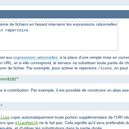
e de fichiers en faisant intervenir les expressions rationnelles
in répertoire
ppel aux
expressions rationnelles
, à la place d'une simple mise en corr
 URL, et si elle correspond, le serveur va substituer toute partie de 
nom de fichier. Par exemple, pour activer le répertoire
, on peut u
/icons
cons$1$2"
e à contribution. Par exemple, il est possible de construire un alias 
1"
copie automatiquement toute portion supplémentaire de l'URI sit
Alias
alors que
ne le fait pas. Cela signifie qu'il sera préférable
AliasMatch
quête, et d'utiliser les substitutions dans la partie droite.