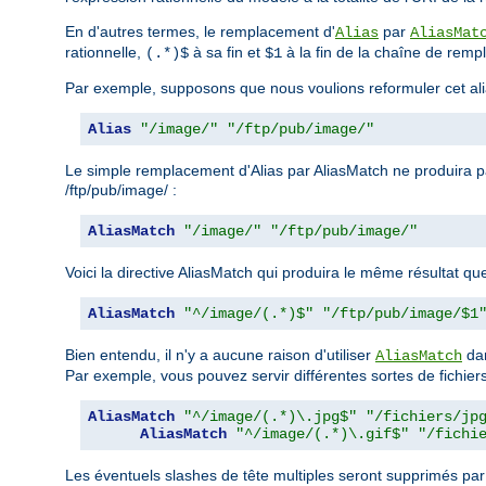
En d'autres termes, le remplacement d'
par
Alias
AliasMat
rationnelle,
à sa fin et
à la fin de la chaîne de rem
(.*)$
$1
Par exemple, supposons que nous voulions reformuler cet ali
Alias
"/image/"
"/ftp/pub/image/"
Le simple remplacement d'Alias par AliasMatch ne produira pas
/ftp/pub/image/ :
AliasMatch
"/image/"
"/ftp/pub/image/"
Voici la directive AliasMatch qui produira le même résultat que 
AliasMatch
"^/image/(.*)$"
"/ftp/pub/image/$1
Bien entendu, il n'y a aucune raison d'utiliser
dan
AliasMatch
Par exemple, vous pouvez servir différentes sortes de fichiers 
AliasMatch
"^/image/(.*)\.jpg$"
"/fichiers/jp
AliasMatch
"^/image/(.*)\.gif$"
"/fichi
Les éventuels slashes de tête multiples seront supprimés pa