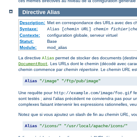
ces mêmes directives au niveau de la configuration générale 
Directive
Alias
Description:
Met en correspondance des URLs avec des ch
Syntaxe:
Alias [
chemin URL
]
chemin fichier
|
ch
Contexte:
configuration globale, serveur virtuel
Statut:
Base
Module:
mod_alias
La directive
permet de stocker des documents (destinés
Alias
. Les URLs dont le chemin (décodé avec ca
DocumentRoot
chemin commence par
chemin répertoire
. Le
chemin URL
est
Alias
"/image"
"/ftp/pub/image"
Une requête pour
fe
http://example.com/image/foo.gif
sont testés ; ainsi l'alias précédent ne conviendra pas pour 
complexes faisant intervenir les expressions rationnelles, veui
Notez que si vous ajoutez un slash de fin au
chemin URL
, vo
Alias
"/icons/"
"/usr/local/apache/icons/"