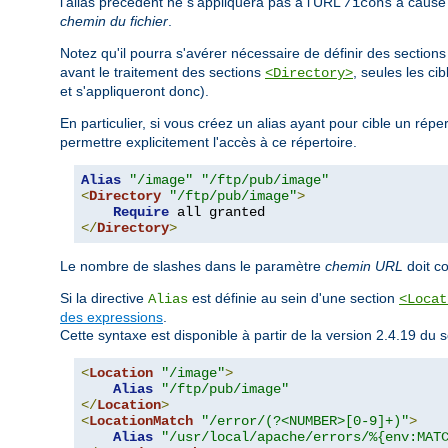
l'alias précédent ne s'appliquera pas à l'URL
à cause d
/icons
chemin du fichier
.
Notez qu'il pourra s'avérer nécessaire de définir des section
avant le traitement des sections
, seules les ci
<Directory>
et s'appliqueront donc).
En particulier, si vous créez un alias ayant pour cible un rép
permettre explicitement l'accès à ce répertoire.
Alias
"/image"
"/ftp/pub/image"
<
Directory
"/ftp/pub/image"
>
Require
</
Directory
>
Le nombre de slashes dans le paramètre
chemin URL
doit c
Si la directive
est définie au sein d'une section
Alias
<Locat
des expressions
.
Cette syntaxe est disponible à partir de la version 2.4.19 d
<
Location
"/image"
>
Alias
"/ftp/pub/image"
</
Location
>
<
LocationMatch
"/error/(?<NUMBER>[0-9]+)"
>
Alias
"/usr/local/apache/errors/%{env:MAT