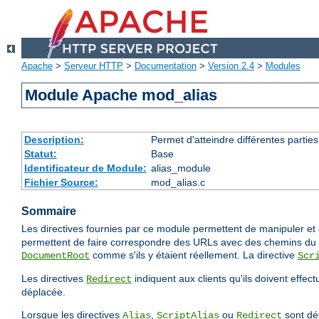
Apache
>
Serveur HTTP
>
Documentation
>
Version 2.4
>
Modules
Module Apache mod_alias
Description:
Permet d'atteindre différentes partie
Statut:
Base
Identificateur de Module:
alias_module
Fichier Source:
mod_alias.c
Sommaire
Les directives fournies par ce module permettent de manipuler et d
permettent de faire correspondre des URLs avec des chemins du s
comme s'ils y étaient réellement. La directive
DocumentRoot
Scr
Les directives
indiquent aux clients qu'ils doivent effec
Redirect
déplacée.
Lorsque les directives
,
ou
sont déf
Alias
ScriptAlias
Redirect