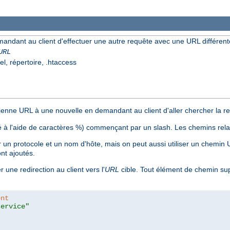
mandant au client d'effectuer une autre requête avec une URL différent
URL
el, répertoire, .htaccess
nne URL à une nouvelle en demandant au client d'aller chercher la res
 à l'aide de caractères %) commençant par un slash. Les chemins relat
n protocole et un nom d'hôte, mais on peut aussi utiliser un chemin
nt ajoutés.
 une redirection au client vers l'
URL
cible. Tout élément de chemin su
ent
service"