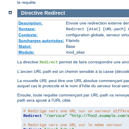
la requête.
Directive
Redirect
Description:
Envoie une redirection externe de
Syntaxe:
Redirect [
état
] [
URL-path
]
Contexte:
configuration globale, serveur virtu
Surcharges autorisées:
FileInfo
Statut:
Base
Module:
mod_alias
La directive
permet de faire correspondre une ancie
Redirect
L'ancien
URL-path
est un chemin sensible à la casse (décodé
La nouvelle
URL
peut être une URL absolue commençant par u
auquel cas le protocole et le nom d'hôte du serveur local sero
Ensuite, toute requête commençant par
URL-path
va renvoyer
path
sera ajouté à l'URL cible.
# Redirige vers une URL sur un serveur différ
Redirect
"/service"
"http://foo2.example.com/
# Redirige vers une URL sur le même serveur