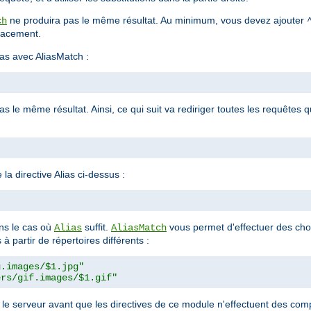
ne produira pas le même résultat. Au minimum, vous devez ajouter
ch
placement.
as avec AliasMatch :
 le même résultat. Ainsi, ce qui suit va rediriger toutes les requêtes q
la directive Alias ci-dessus :
"
s le cas où
suffit.
vous permet d'effectuer des cho
Alias
AliasMatch
à partir de répertoires différents :
g.images/$1.jpg"
ers/gif.images/$1.gif"
r le serveur avant que les directives de ce module n'effectuent des c