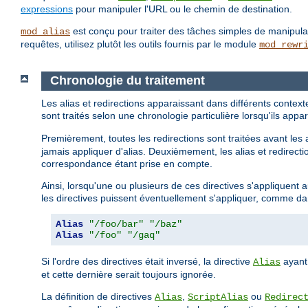
expressions
pour manipuler l'URL ou le chemin de destination.
est conçu pour traiter des tâches simples de manipu
mod_alias
requêtes, utilisez plutôt les outils fournis par le module
mod_rewr
Chronologie du traitement
Les alias et redirections apparaissant dans différents contex
sont traités selon une chronologie particulière lorsqu'ils a
Premièrement, toutes les redirections sont traitées avant les 
jamais appliquer d'alias. Deuxièmement, les alias et redirectio
correspondance étant prise en compte.
Ainsi, lorsqu'une ou plusieurs de ces directives s'appliquent
les directives puissent éventuellement s'appliquer, comme da
Alias
"/foo/bar"
"/baz"
Alias
"/foo"
"/gaq"
Si l'ordre des directives était inversé, la directive
ayant
Alias
et cette dernière serait toujours ignorée.
La définition de directives
,
ou
Alias
ScriptAlias
Redirec