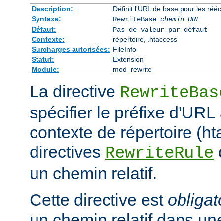
Description:
Définit l'URL de base pour les rééc
Syntaxe:
RewriteBase
chemin_URL
Défaut:
Pas de valeur par défaut
Contexte:
répertoire, .htaccess
Surcharges autorisées:
FileInfo
Statut:
Extension
Module:
mod_rewrite
La directive
RewriteBas
spécifier le préfixe d'URL 
contexte de répertoire (ht
directives
RewriteRule
un chemin relatif.
Cette directive est
obligat
un chemin relatif dans une