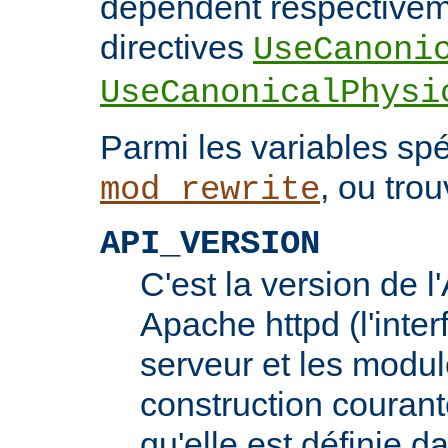
dépendent respectivem
directives
UseCanoni
UseCanonicalPhysi
Parmi les variables spé
, ou trou
mod_rewrite
API_VERSION
C'est la version de 
Apache httpd (l'inter
serveur et les modul
construction courante
qu'elle est définie d