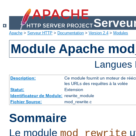
Serveu
Apache
>
Serveur HTTP
>
Documentation
>
Version 2.4
>
Modules
Module Apache mod_
Langues 
Description:
Ce module fournit un moteur de réécr
les URLs des requêtes à la volée
Statut:
Extension
Identificateur de Module:
rewrite_module
Fichier Source:
mod_rewrite.c
Sommaire
Le module
u
mod_rewrite