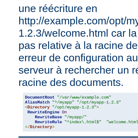
une réécriture en
http://example.com/opt/m
1.2.3/welcome.html car la 
pas relative à la racine 
erreur de configuration au
serveur à rechercher un ré
racine des documents.
DocumentRoot
"/var/www/example.com"
AliasMatch
"^/myapp"
"/opt/myapp-1.2.3"
<
Directory
"/opt/myapp-1.2.3"
>
RewriteEngine
On
RewriteBase
"/myapp/"
RewriteRule
"^index\.html$"
"welcome.htm
</
Directory
>