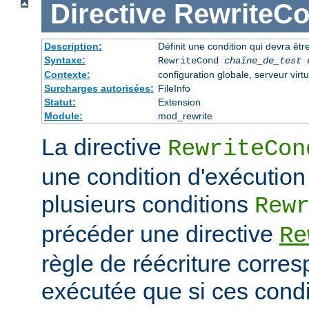
Directive
RewriteC
Description:
Définit une condition qui devra être
Syntaxe:
RewriteCond
chaîne_de_test
Contexte:
configuration globale, serveur virtu
Surcharges autorisées:
FileInfo
Statut:
Extension
Module:
mod_rewrite
La directive
RewriteCon
une condition d'exécution
plusieurs conditions
Rew
précéder une directive
Re
règle de réécriture corres
exécutée que si ces condi