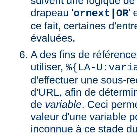
suivent une logique de c
drapeau '
' 
ornext|OR
ce fait, certaines d'ent
évaluées.
A des fins de référence
utiliser,
%{LA-U:vari
d'effectuer une sous-r
d'URL, afin de détermin
de
variable
. Ceci perme
valeur d'une variable po
inconnue à ce stade du