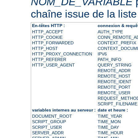
NOM_DE_VARIABLE
p
chaîne issue de la liste
En-têtes HTTP :
connexion & requê
HTTP_ACCEPT
AUTH_TYPE
HTTP_COOKIE
CONN_REMOTE_A
HTTP_FORWARDED
CONTEXT_PREFIX
HTTP_HOST
CONTEXT_DOCUM
HTTP_PROXY_CONNECTION
IPV6
HTTP_REFERER
PATH_INFO
HTTP_USER_AGENT
QUERY_STRING
REMOTE_ADDR
REMOTE_HOST
REMOTE_IDENT
REMOTE_PORT
REMOTE_USER
REQUEST_METHO
SCRIPT_FILENAME
variables internes au serveur :
date et heure :
DOCUMENT_ROOT
TIME_YEAR
SCRIPT_GROUP
TIME_MON
SCRIPT_USER
TIME_DAY
SERVER_ADDR
TIME_HOUR