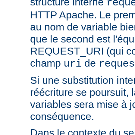
structure interne
requ
HTTP Apache. Le prem
au nom de variable bie
que le second est l'équ
REQUEST_URI (qui cont
champ
de
uri
reques
Si une substitution inter
réécriture se poursuit,
variables sera mise à j
conséquence.
Dans le contexte du ser