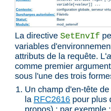
variable
[=
valeur
]] ...
Contexte:
configuration globale, serveur virtu
Surcharges autorisées:
FileInfo
Statut:
Base
Module:
mod_setenvif
La directive
pe
SetEnvIf
variables d'environnement
attributs de la requête. L'
a
comme premier argument 
sous l'une des trois forme
Un champ d'en-tête de
la
RFC2616
pour plus d
propos) ; par exemple 