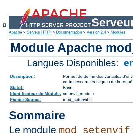
Serveu
Apache
>
Serveur HTTP
>
Documentation
>
Version 2.4
>
Modules
Module Apache mod_
Langues Disponibles:
e
Description:
Permet de définir des variables d'en
certainescaractéristiques de la requê
Statut:
Base
Identificateur de Module:
setenvif_module
Fichier Source:
mod_setenvif.c
Sommaire
Le module
mod_setenvif