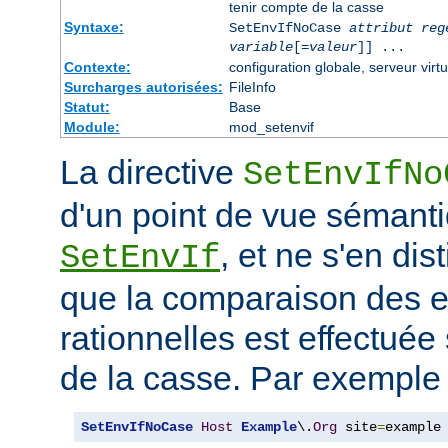
tenir compte de la casse
Syntaxe:
SetEnvIfNoCase
attribut reg
variable
[=
valeur
]] ...
Contexte:
configuration globale, serveur virtu
Surcharges autorisées:
FileInfo
Statut:
Base
Module:
mod_setenvif
La directive
SetEnvIfNo
d'un point de vue sémanti
, et ne s'en dis
SetEnvIf
que la comparaison des 
rationnelles est effectuée
de la casse. Par exemple 
SetEnvIfNoCase
Host
Example
\.
Org
 site
=
example