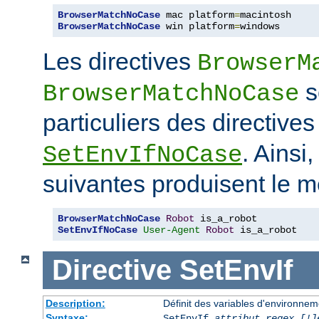
BrowserMatchNoCase
 mac platform
=
BrowserMatchNoCase
 win platform
=
windows
Les directives
BrowserM
s
BrowserMatchNoCase
particuliers des directive
. Ainsi
SetEnvIfNoCase
suivantes produisent le m
BrowserMatchNoCase
Robot
SetEnvIfNoCase
User-Agent
Robot
 is_a_robot
Directive
SetEnvIf
Description:
Définit des variables d'environneme
Syntaxe:
SetEnvIf
attribut regex [!]