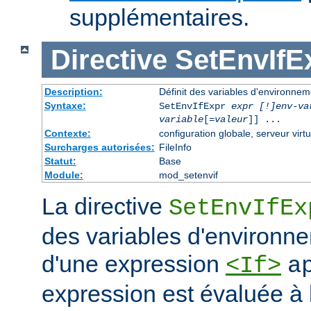
supplémentaires.
Directive
SetEnvIfE
Description:
Définit des variables d'environne
Syntaxe:
SetEnvIfExpr
expr [!]env-va
variable
[=
valeur
]] ...
Contexte:
configuration globale, serveur virtu
Surcharges autorisées:
FileInfo
Statut:
Base
Module:
mod_setenvif
La directive
SetEnvIfEx
des variables d'environne
d'une expression
<If>
a
expression est évaluée à l'