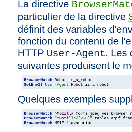
La directive
BrowserMat
particulier de la directive
définit des variables d'e
fonction du contenu de l'
HTTP
. Les 
User-Agent
suivantes produisent le m
BrowserMatch
Robot
SetEnvIf
User-Agent
Robot
 is_a_robot
Quelques exemples suppl
BrowserMatch
^
Mozilla
 forms jpeg
=
yes browser
=
BrowserMatch
"^Mozilla/[2-3]"
BrowserMatch
 MSIE 
!
javascript