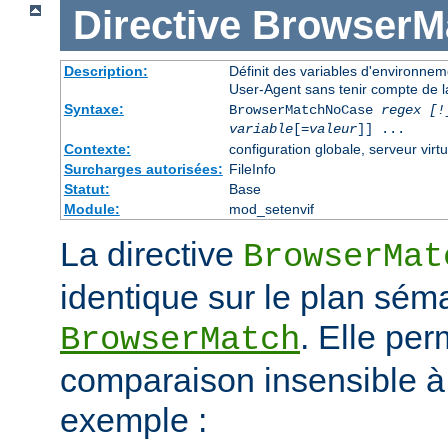
Directive
BrowserM
Description:
Définit des variables d'environne
User-Agent sans tenir compte de l
Syntaxe:
BrowserMatchNoCase
regex [!
variable
[=
valeur
]] ...
Contexte:
configuration globale, serveur virtu
Surcharges autorisées:
FileInfo
Statut:
Base
Module:
mod_setenvif
La directive
BrowserMat
identique sur le plan séma
. Elle pe
BrowserMatch
comparaison insensible à
exemple :