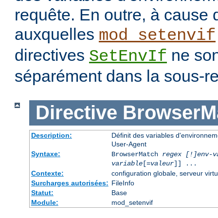
requête. En outre, à cause 
auxquelles
mod_setenvif
directives
ne son
SetEnvIf
séparément dans la sous-re
Directive
BrowserM
Description:
Définit des variables d'environne
User-Agent
Syntaxe:
BrowserMatch
regex [!]env-v
variable
[=
valeur
]] ...
Contexte:
configuration globale, serveur virtu
Surcharges autorisées:
FileInfo
Statut:
Base
Module:
mod_setenvif