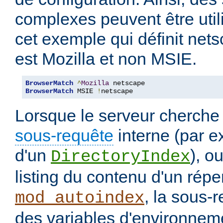
complexes peuvent être uti
cet exemple qui définit nets
est Mozilla et non MSIE.
BrowserMatch
^
Mozilla
BrowserMatch
 MSIE 
!
netscape
Lorsque le serveur cherche
sous-requête
interne (par e
d'un
), o
DirectoryIndex
listing du contenu d'un répe
, la sous-
mod_autoindex
des variables d'environneme