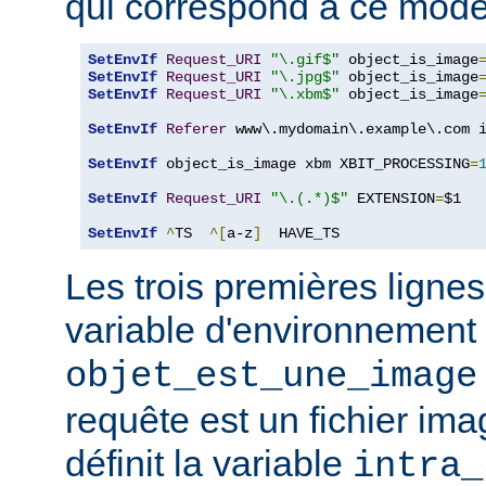
qui correspond à ce modè
SetEnvIf
Request_URI
"\.gif$"
 object_is_image
SetEnvIf
Request_URI
"\.jpg$"
 object_is_image
SetEnvIf
Request_URI
"\.xbm$"
 object_is_image
SetEnvIf
Referer
 www\.mydomain\.example\.com i
SetEnvIf
 object_is_image xbm XBIT_PROCESSING
=
SetEnvIf
Request_URI
"\.(.*)$"
 EXTENSION
=
$1

SetEnvIf
^
TS  
^[
a-z
]
  HAVE_TS
Les trois premières lignes
variable d'environnement
objet_est_une_image
requête est un fichier ima
définit la variable
intra_